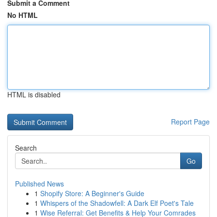
Submit a Comment
No HTML
HTML is disabled
Report Page
Search
Go
Published News
1
Shopify Store: A Beginner's Guide
1
Whispers of the Shadowfell: A Dark Elf Poet's Tale
1
Wise Referral: Get Benefits & Help Your Comrades