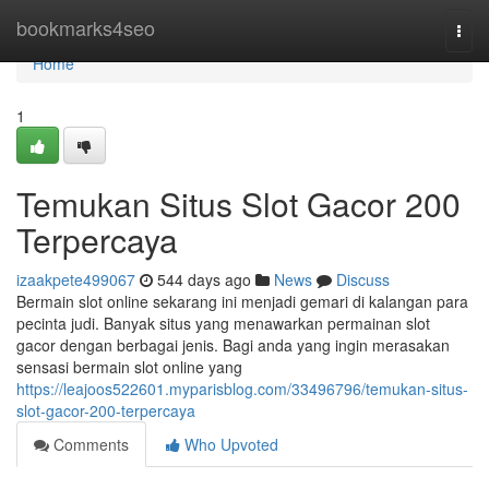
Home
bookmarks4seo
Togg
navi
Home
1
Temukan Situs Slot Gacor 200
Terpercaya
izaakpete499067
544 days ago
News
Discuss
Bermain slot online sekarang ini menjadi gemari di kalangan para
pecinta judi. Banyak situs yang menawarkan permainan slot
gacor dengan berbagai jenis. Bagi anda yang ingin merasakan
sensasi bermain slot online yang
https://leajoos522601.myparisblog.com/33496796/temukan-situs-
slot-gacor-200-terpercaya
Comments
Who Upvoted