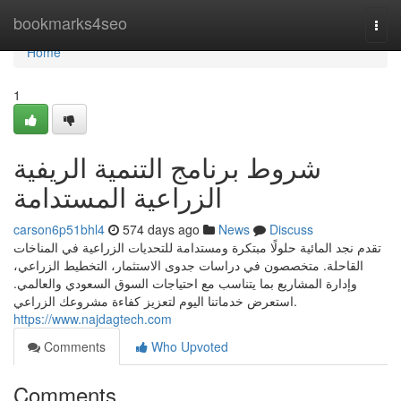
Home
bookmarks4seo
Togg
navi
Home
1
شروط برنامج التنمية الريفية
carson6p51bhl4
574 days ago
News
Discuss
تقدم نجد المائية حلولًا مبتكرة ومستدامة للتحديات الزراعية في المناخات
القاحلة. متخصصون في دراسات جدوى الاستثمار، التخطيط الزراعي،
وإدارة المشاريع بما يتناسب مع احتياجات السوق السعودي والعالمي.
استعرض خدماتنا اليوم لتعزيز كفاءة مشروعك الزراعي.
https://www.najdagtech.com
Comments
Who Upvoted
Comments