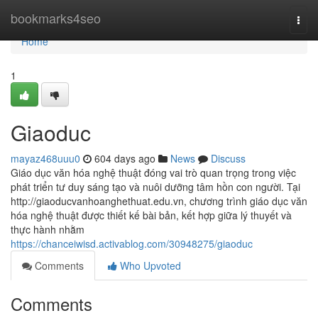
Home
bookmarks4seo
Togg
navi
Home
1
Giaoduc
mayaz468uuu0
604 days ago
News
Discuss
Giáo dục văn hóa nghệ thuật đóng vai trò quan trọng trong việc
phát triển tư duy sáng tạo và nuôi dưỡng tâm hồn con người. Tại
http://giaoducvanhoanghethuat.edu.vn, chương trình giáo dục văn
hóa nghệ thuật được thiết kế bài bản, kết hợp giữa lý thuyết và
thực hành nhằm
https://chanceiwisd.activablog.com/30948275/giaoduc
Comments
Who Upvoted
Comments