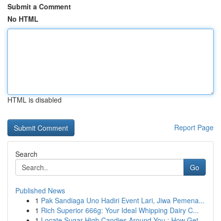
Submit a Comment
No HTML
HTML is disabled
Report Page
Search
Go
Published News
1
Pak Sandiaga Uno Hadiri Event Lari, Jiwa Pemena...
1
Rich Superior 666g: Your Ideal Whipping Dairy C...
1
Locate Sugar High Candies Around You : How Get