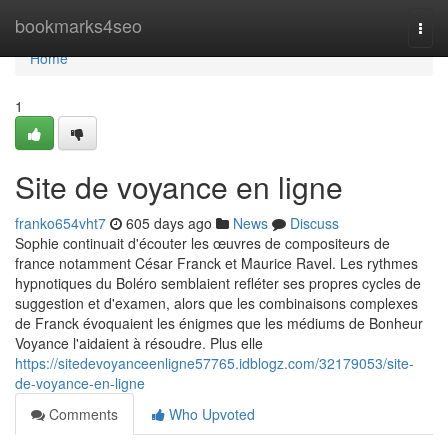
Home
bookmarks4seo
Togg
navi
Home
1
Site de voyance en ligne
franko654vht7
605 days ago
News
Discuss
Sophie continuait d'écouter les œuvres de compositeurs de
france notamment César Franck et Maurice Ravel. Les rythmes
hypnotiques du Boléro semblaient refléter ses propres cycles de
suggestion et d'examen, alors que les combinaisons complexes
de Franck évoquaient les énigmes que les médiums de Bonheur
Voyance l'aidaient à résoudre. Plus elle
https://sitedevoyanceenligne57765.idblogz.com/32179053/site-
de-voyance-en-ligne
Comments
Who Upvoted