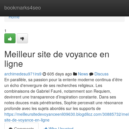
Home
bookmarks4seo
Home
1
Meilleur site de voyance en
ligne
archimedesu971irs9
605 days ago
News
Discuss
En parallèle, sa passion pour la entente moderne continua d’être
un écho d'envergure de ses recherches religieux. Les
combinaisons de Gabriel Fauré, notamment son Requiem,
devinrent une transparence d’inspiration constante. Dans ses
notes douces mais pénétrantes, Sophie percevait une résonance
profonde avec les sujets abordés sur les supports de
https://meilleursitedevoyanceenli09630.blogdiloz.com/30885732/meil
site-de-voyance-en-ligne
Comments
Who Upvoted