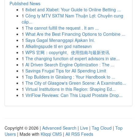
Published News
1
8xbet and Xtabet: Your Guide to Online Betting ...
1
Công ty MTV SXTM Nam Thuận Lợi: Chuyên cung
cấp...
1
The cannot fulfill the request . It am ...
1
What Are the Best Financing Options to Combine ...
1
Saya Gagal Menanggapi Ajakan Ini.
1
Afkølingspude til en god nattesøvn
1
WPS 官网：copyright、使用指南与最新资讯
1
The changing function of expert advisors in ste...
1
AI Driven Search Engine Optimization : The ...
1
Savings Frugal Tips for All Spending Limit
1
Top Builders in Giralang : Your Handbook to ...
1
The City of Glasgow's Green Scene: A Examinatio...
1
Virtual Institutions in this Region: Shaping Ed...
1
ViriFlow Reviews: Can This Liquid Prostate Drop...
Copyright © 2026 |
Advanced Search
|
Live
|
Tag Cloud
|
Top
Users
| Made with
Kliqqi CMS
|
All RSS Feeds