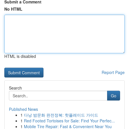
Submit a Comment
No HTML
HTML is disabled
Report Page
Search
Go
Published News
1
다낭 밤문화 완전정복: 핫플레이드 가이드
1
Red Footed Tortoises for Sale: Find Your Perfec...
1
Mobile Tire Repair: Fast & Convenient Near You