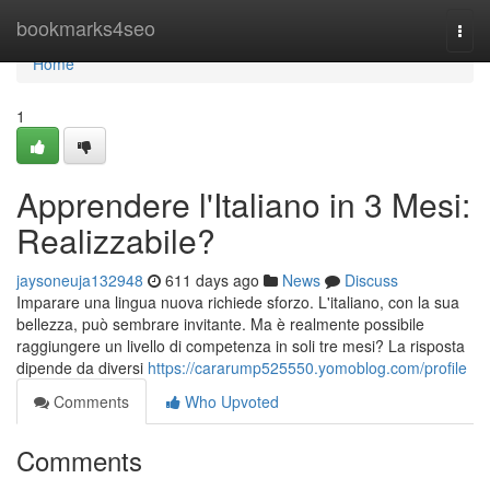
Home
bookmarks4seo
Togg
navi
Home
1
Apprendere l'Italiano in 3 Mesi:
Realizzabile?
jaysoneuja132948
611 days ago
News
Discuss
Imparare una lingua nuova richiede sforzo. L'italiano, con la sua
bellezza, può sembrare invitante. Ma è realmente possibile
raggiungere un livello di competenza in soli tre mesi? La risposta
dipende da diversi
https://cararump525550.yomoblog.com/profile
Comments
Who Upvoted
Comments