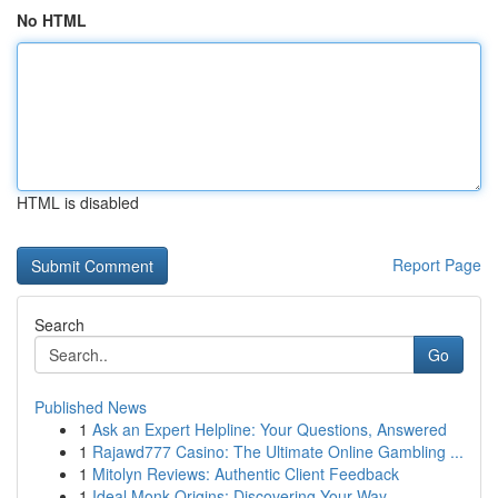
No HTML
HTML is disabled
Report Page
Search
Go
Published News
1
Ask an Expert Helpline: Your Questions, Answered
1
Rajawd777 Casino: The Ultimate Online Gambling ...
1
Mitolyn Reviews: Authentic Client Feedback
1
Ideal Monk Origins: Discovering Your Way