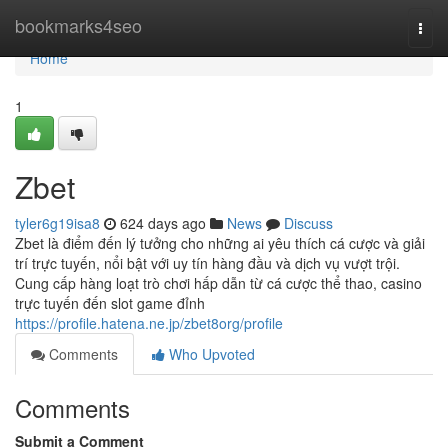
Home
bookmarks4seo
Togg
navi
Home
1
Zbet
tyler6g19isa8
624 days ago
News
Discuss
Zbet là điểm đến lý tưởng cho những ai yêu thích cá cược và giải
trí trực tuyến, nổi bật với uy tín hàng đầu và dịch vụ vượt trội.
Cung cấp hàng loạt trò chơi hấp dẫn từ cá cược thể thao, casino
trực tuyến đến slot game đỉnh
https://profile.hatena.ne.jp/zbet8org/profile
Comments
Who Upvoted
Comments
Submit a Comment