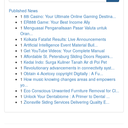
Published News
1
88i Casino: Your Ultimate Online Gaming Destina...
1
ER888 Game: Your Best Income Ally
1
Menguasai Penganalisaan Pasar Valuta untuk
Oran...
1
Kolkata Fatafat Results: Live Announcements
1
Artificial Intelligence Event Material Buil...
1
Get YouTube Videos: Your Complete Manual
1
Affordable St. Petersburg Sliding Doors Repairs...
1
Kedai Indo: Surga Kuliner Tanah Air di Poi Pet
1
Revolutionary advancements in connectivity syst...
1
Obtain 4-Acetoxy copyright Digitally : A Fu...
1
How music knowing changes areas and empowers
yo...
1
Eco Conscious Unwanted Furniture Removal for Cl...
1
Unlock Your Dentabiome : A Primer to Dental ...
1
Zionsville Siding Services Delivering Quality E...