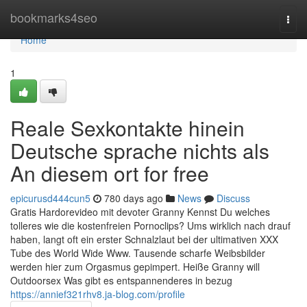
Home
bookmarks4seo
Togg
navi
Home
1
Reale Sexkontakte hinein
Deutsche sprache nichts als
An diesem ort for free
epicurusd444cun5
780 days ago
News
Discuss
Gratis Hardorevideo mit devoter Granny Kennst Du welches
tolleres wie die kostenfreien Pornoclips? Ums wirklich nach drauf
haben, langt oft ein erster Schnalzlaut bei der ultimativen XXX
Tube des World Wide Www. Tausende scharfe Weibsbilder
werden hier zum Orgasmus gepimpert. Heiße Granny will
Outdoorsex Was gibt es entspannenderes in bezug
https://annief321rhv8.ja-blog.com/profile