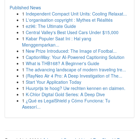
Published News
1
Independent Compact Unit Units: Cooling Relaxat...
1
L'organisation copyright : Mythes et Réalités
1
ez96: The Ultimate Guide
1
Central Valley's Best Used Cars Under $15,000
1
Kabar Populer Saat Ini : Hal yang
Menggemparkan...
1
New Prize Introduced: The Image of Footbal...
1
CaptionWay: Your AI-Powered Captioning Solution
1
What is THB168? A Beginner's Guide
1
The advancing landscape of modern traveling tre...
1
{RayNeo Air 4 Pro: A Deep Investigation of The...
1
Start Your Application Today
1
Huurprijs te hoog? Uw rechten kennen en claimen.
1
K-Chlor Digital Gold Series: A Deep Dive
1
¿Qué es LegalShield y Cómo Funciona: Tu
Asesorí...