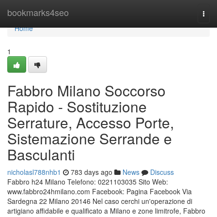
Home
bookmarks4seo
Togg
navi
Home
1
Fabbro Milano Soccorso
Rapido - Sostituzione
Serrature, Accesso Porte,
Sistemazione Serrande e
Basculanti
nicholasl788nhb1
783 days ago
News
Discuss
Fabbro h24 Milano Telefono: 0221103035 Sito Web:
www.fabbro24hmilano.com Facebook: Pagina Facebook Via
Sardegna 22 Milano 20146 Nel caso cerchi un'operazione di
artigiano affidabile e qualificato a Milano e zone limitrofe, Fabbro