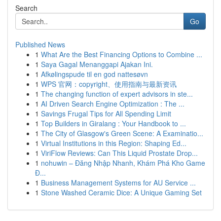
Search
Go
Published News
1
What Are the Best Financing Options to Combine ...
1
Saya Gagal Menanggapi Ajakan Ini.
1
Afkølingspude til en god nattesøvn
1
WPS 官网：copyright、使用指南与最新资讯
1
The changing function of expert advisors in ste...
1
AI Driven Search Engine Optimization : The ...
1
Savings Frugal Tips for All Spending Limit
1
Top Builders in Giralang : Your Handbook to ...
1
The City of Glasgow's Green Scene: A Examinatio...
1
Virtual Institutions in this Region: Shaping Ed...
1
ViriFlow Reviews: Can This Liquid Prostate Drop...
1
nohuwin – Đăng Nhập Nhanh, Khám Phá Kho Game
Đ...
1
Business Management Systems for AU Service ...
1
Stone Washed Ceramic Dice: A Unique Gaming Set