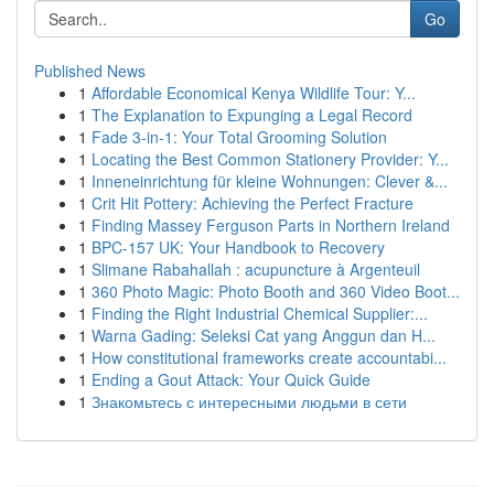
Go
Published News
1
Affordable Economical Kenya Wildlife Tour: Y...
1
The Explanation to Expunging a Legal Record
1
Fade 3-in-1: Your Total Grooming Solution
1
Locating the Best Common Stationery Provider: Y...
1
Inneneinrichtung für kleine Wohnungen: Clever &...
1
Crit Hit Pottery: Achieving the Perfect Fracture
1
Finding Massey Ferguson Parts in Northern Ireland
1
BPC-157 UK: Your Handbook to Recovery
1
Slimane Rabahallah : acupuncture à Argenteuil
1
360 Photo Magic: Photo Booth and 360 Video Boot...
1
Finding the Right Industrial Chemical Supplier:...
1
Warna Gading: Seleksi Cat yang Anggun dan H...
1
How constitutional frameworks create accountabi...
1
Ending a Gout Attack: Your Quick Guide
1
Знакомьтесь с интересными людьми в сети